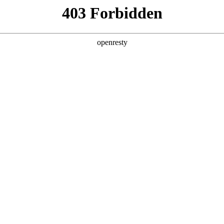
CR Home
华润网群
首页
关于我们
产品与方案
制造与服务
机交互MCU